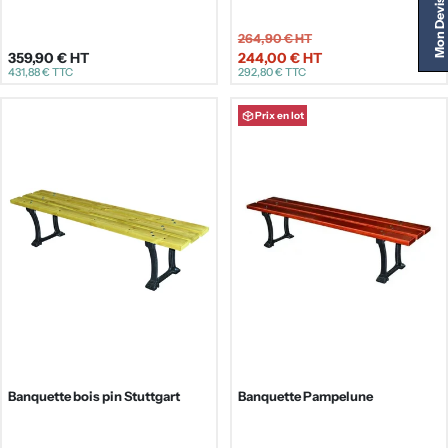
Mon Devis
264,90 €
HT
359,90 €
HT
244,00 €
HT
Prix
Prix
431,88 €
TTC
292,80 €
TTC
de
régulier
vente
Prix en lot
Banquette bois pin Stuttgart
Banquette Pampelune