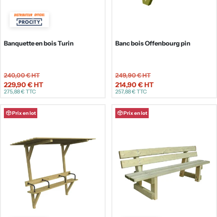
Banquette en bois Turin
Banc bois Offenbourg pin
240,00 €
HT
249,90 €
HT
229,90 €
HT
214,90 €
HT
Prix
Prix
275,88 €
TTC
257,88 €
TTC
de
de
vente
vente
Prix en lot
Prix en lot