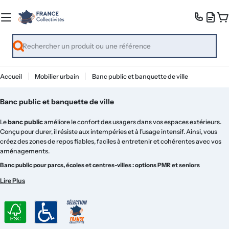
Passer
au
Pa
contenu
Recherche
Accueil
Mobilier urbain
Banc public et banquette de ville
Banc public et banquette de ville
Le
banc public
améliore le confort des usagers dans vos espaces extérieurs.
Conçu pour durer, il résiste aux intempéries et à l’usage intensif. Ainsi, vous
créez des zones de repos fiables, faciles à entretenir et cohérentes avec vos
aménagements.
Banc public pour parcs, écoles et centres-villes : options PMR et seniors
Il s’installe en parcs, écoles et centres-villes, là où la pause doit rester simple et
Lire Plus
agréable.
Ensuite, vous pouvez choisir le matériau selon votre contexte : bois pour la
chaleur, acier pour la finesse, béton pour la stabilité, ou plastique recyclé pour
un entretien minimal. De plus, certaines versions proposent une fixation au sol