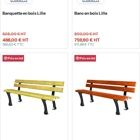
Banquette en bois Lille
Banc en bois Lille
508,00 €
HT
800,00 €
HT
488,00 €
HT
759,90 €
HT
Prix
Prix
585,60 €
TTC
911,88 €
TTC
de
de
vente
vente
Prix en lot
Prix en lot