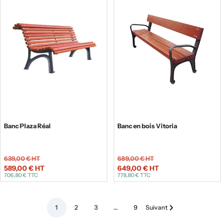
Banc Plaza Réal
Banc en bois Vitoria
639,00 €
HT
689,00 €
HT
589,00 €
HT
649,00 €
HT
Prix
Prix
706,80 €
TTC
778,80 €
TTC
de
de
vente
vente
1
2
3
…
9
Suivant