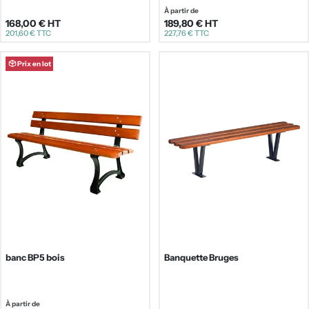
Prix
À partir de
168,00 €
HT
189,80 €
HT
Prix
201,60 €
TTC
227,76 €
TTC
régulier
régulier
Prix en lot
banc BP5 bois
Banquette Bruges
Prix
À partir de