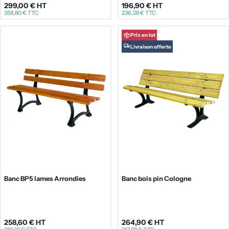
299,00 €
HT
196,90 €
HT
Prix
358,80 €
TTC
236,28 €
TTC
régulier
régulier
Prix en lot
Livraison offerte
Banc BP5 lames Arrondies
Banc bois pin Cologne
258,60 €
HT
264,90 €
HT
Prix
Prix