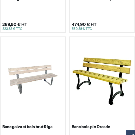
269,90 €
HT
474,90 €
HT
Prix
Prix
323,88 €
TTC
569,88 €
TTC
régulier
régulier
Banc galva et bois brut Riga
Banc bois pin Dresde