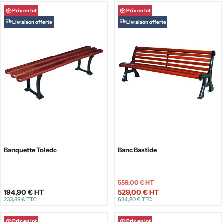
vente
Prix en lot
Prix en lot
Livraison offerte
Livraison offerte
Banquette Toledo
Banc Bastide
559,00 €
HT
194,90 €
HT
529,00 €
HT
Prix
Prix
233,88 €
TTC
634,80 €
TTC
de
régulier
vente
Prix en lot
Prix en lot