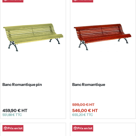
Banc Romantique pin
Banc Romantique
599,00 €
HT
459,90 €
HT
546,00 €
HT
Prix
Prix
551,88 €
TTC
655,20 €
TTC
de
régulier
vente
Prix en lot
Prix en lot