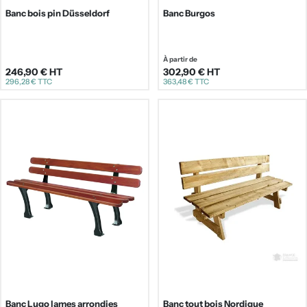
Banc bois pin Düsseldorf
Banc Burgos
Prix
À partir de
246,90 €
HT
302,90 €
HT
Prix
296,28 €
TTC
363,48 €
TTC
régulier
régulier
Banc Lugo lames arrondies
Banc tout bois Nordique